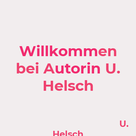
Autorin U.Helsch
Willkomm
en
bei
A
utorin
U.
Helsch
"In meinem Kopf wuselt
Fant
asie"
U.
Helsch