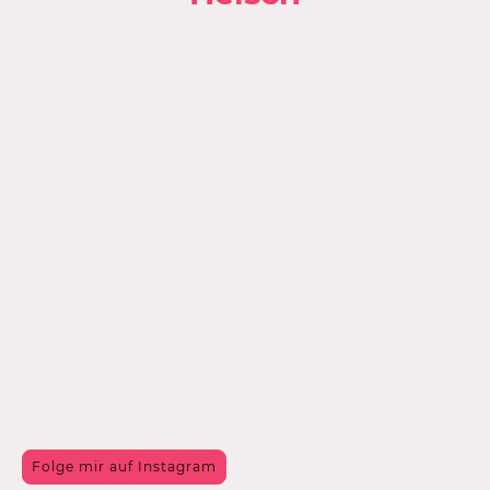
Meine Geschichten sind
Zaubertüren -
tritt ein und träume mit
mir.
Lass dich entführen in meine
Fantasien und Träume
– leicht, magisch und voller
Herz.
Für Teenager und alle, die jung
geblieben sind.
Folge mir auf Instagram