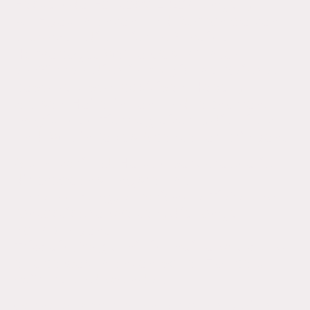
Fesselnde Fantasy‑Erzählungen,
Kurzgeschichten und Romanwelten
erwarten dich hier auf meiner
Homepage. Meine Geschichten
entführen dich in magische Reiche,
bevölkert von positiven Hexen,
weisen Heilerinnen und lebhaften,
magischen Tierbegleitern, die Licht
und Mut in jedes Abenteuer bringen.
Als Autorin U. Helsch verspreche ich
dir abwechslungsreiche
Unterhaltung, emotionale Tiefe und
fantastische Welten, die lange
nachklingen.
Tritt ein, folge mir in meine Welt und
erlebe Geschichten voller Zauber,
Wärme und Wunder.
Gerne empfehle ich dir auch gleich