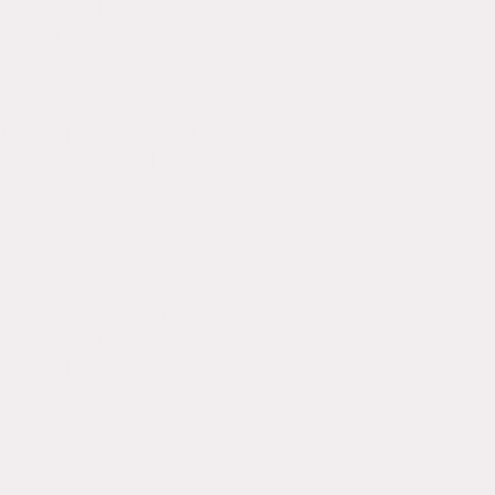
ersten Eindruck von mir?
n sagen), dann schaut
xt.
laubstage schreibe ich
 Frani Buch 2, und
och eine Stunde an Frani
eise sollte ich gut
r Autorenkollegin
ts mit Rückmeldungen
oman auf Logikfehler zu
ektorat geht.
eserin!
zte Juliwoche beginnen. 📣