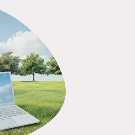
Danke, das Daumendr
Sonne lachte und wir
wunderschönen Abend 
und anderen Leckerei
Tausenden Bücher, di
meine "das-muss-ich-
verlängert.
Auch in meinem Schrei
verändert:
1. Alle Rückmeldungen
mir angekommen, un
die Anmerkungen ein
2. Ich habe den Schre
Romanschule
durchg
Testbericht mit Anm
zurückgesendet.