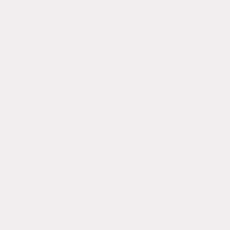
eben.
 nicht zu Ende!
07., gastiert hier in
sen. Drei Tage lang
der Stadt, in
estühlen lesen, soviel
ight wird am
us Beck zu Gast sein
r ihn? Ein toller
len Hörbüchern seine
Beispiel Harry Potter.
ihr in aus der Verfilmung
? Dort ist er die Stimme
reue mich riesig auf ihn!
men, dass der Himmel uns
 Schleusen geschlossen