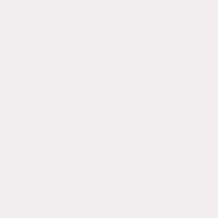
nd zu beurteilen. Ich bin
Buch durch und kann
iesigen Spaß macht, in
utoren abzutauchen und
n Schreibablauf zu
er Ratgeber erscheint,
sende Rezession mit
t es eine wahre Freude, die
elt meiner Fantasie zu
 die mir nun zur Verfügung
 Frani Buch 2 schnell
nd ich auf die letzten
 Testleser zu Frani
chenk, das es mir
denschaft für das