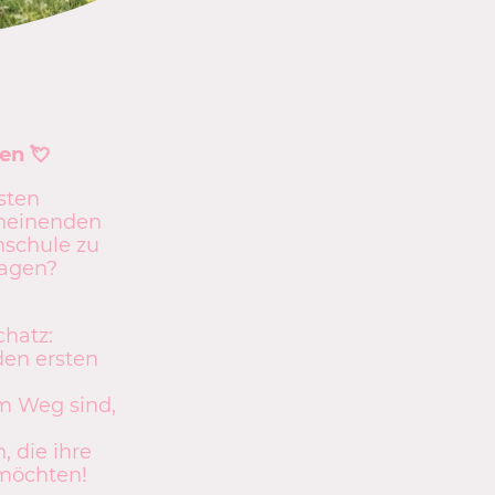
Wie, ihr wollt einen 
Okay (würde Frani nu
mal den separaten Te
3. Den Rest meiner Ur
täglich eine Szene für
en 💘
danach arbeite ich n
Buch 1.
rsten
Mit dieser Vorgehensw
cheinenden
vorankommen.
schule
zu
sagen?
4. Ich wurde von eine
gebeten, ihren berei
chatz:
ergänzten Fantasy-R
den ersten
prüfen, bevor er ins L
–> Ich bin erneut Testl
em Weg sind,
So, dann lasst die let
, die ihre
möchten!