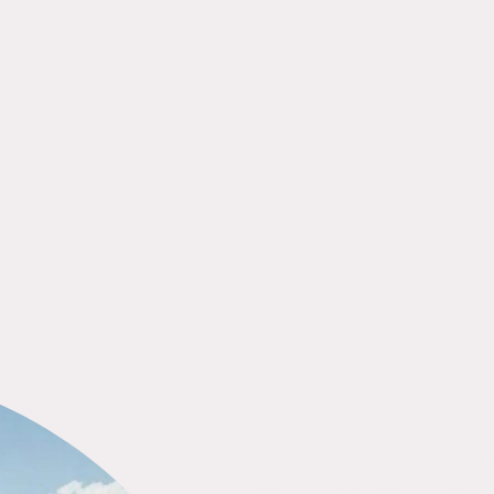
h
News
Meine Projekte
Jung und Alt
Ne
schreiben -
- lesen
Endlich Urlaub! - Teil 
Ich kann mich ganz
hingeben.
Zu meiner großen Üb
Romanschule
, ihren