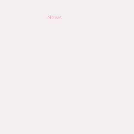
bleiben.
News
schreiben -
- lesen
Endlich Urlaub! - Teil 