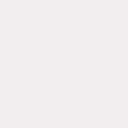
Schreiben voll auszul
Aber der Juli ist noch
Ab Donnerstag, dem 24.
Offenburg das Stadtle
können alle mitten in 
Hängematten und Lieg
sie wollen.
Als besonderes Highl
Donnerstagabend Ruf
und vorlesen. Kennt ih
Schauspieler, der vie
Stimme leiht, wie zum 
Ober vielleicht kennt 
der Edelstein-Trilogie
von Xemerius 😊. Ich f
Bitte drückt die Dau
gnädig ist und seine