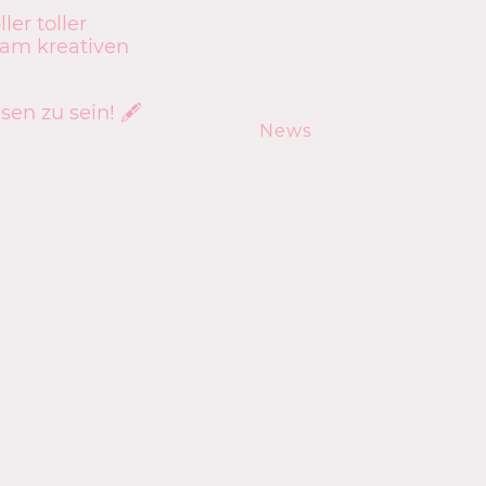
ler toller
 am kreativen
en zu sein! 🖋️
News
News
Meine Projekte
Jung und Alt
New Adult
Wei
atenschutzerklärung