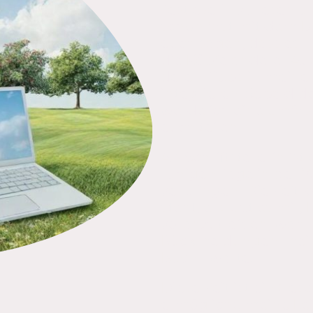
Testleserin zu lesen u
schon fast mit dem 
euch sagen, dass es r
die Köpfe anderer A
deren Tipps in meine
integrieren. Sobald d
werde ich eine umfas
euch teilen.
Als Schriftstellerin is
ruhigen Tage in der W
verbringen. Die Zeit,
steht, erlaubt es mir,
voranzutreiben, währe
Rückmeldungen meiner
Buch 1 warte.
Diese Zeit ist ein Ges
ermöglicht, meine Lei