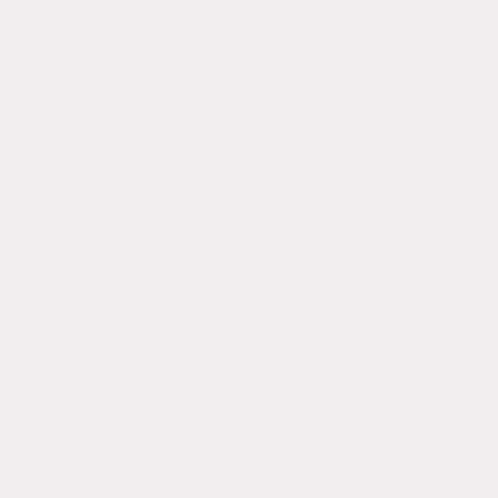
ücken hat geholfen. Die
 genossen einen
mit Rufus Beck, viel Eis
en. Leider haben die
e dort herumstehen,
haben"-Liste deutlich
balltag hat sich einiges
 zu Frani Buch 1 sind bei
d ich habe begonnen,
zuarbeiten.
ibratgeber der
earbeitet und meinen
erkungen an die Autoren