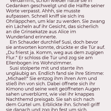
Verdammt, schon wieder hatte sie in
Gedanken geschwelgt und die Hälfte seiner
Worte verpasst. Ahhh, sie musste
aufpassen. Schnell kniff sie sich ins
Ohrläppchen, um klar zu werden. Sie zwang
ein Lächeln auf ihr Gesicht, das sicherlich
an die Grinsekatze aus Alice im
Wunderland erinnerte.
Ein Schauder durchlief Susi, doch bevor
sie antworten konnte, drückte er die Tür auf.
„Du frierst ja. Komm, weg aus dem zugigen
Flur.“ Er schloss die Tür und zog sie am
Ellenbogen ins Wohnzimmer.
Susi stolperte mit und starrte ihn
ungläubig an. Endlich fand sie ihre Stimme:
„Michael!“ Sie entzog ihm ihren Arm und
stieß ihn von sich. Dabei öffnete sich ihr
Kimono und seine weit geöffneten Augen
sahen unverblümt, wie viel ihr knappes
Nachthemd preisgab. Sie sah sich nach
dem Gürtel um. Erblickte ihn. Schnell griff
sie danach und zog ihn fest um sich.